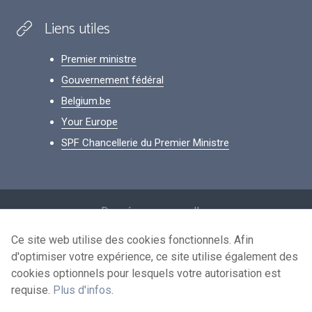
Liens utiles
Premier ministre
Gouvernement fédéral
Belgium.be
Your Europe
SPF Chancellerie du Premier Ministre
Footer
Données personnelles
Conditions de réutilisation
Ce site web utilise des cookies fonctionnels. Afin
d'optimiser votre expérience, ce site utilise également des
Contactez-nous
cookies optionnels pour lesquels votre autorisation est
Accessibilité
requise.
Plus d'infos
.