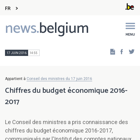
FR
news.
belgium
Main
navigation
MENU
Faceb
Tw
17 JUIN 2016
14:55
Appartient à
Conseil des ministres du 17 juin 2016
Chiffres du budget économique 2016-
2017
Le Conseil des ministres a pris connaissance des
chiffres du budget économique 2016-2017,
communiqués par l'Institut des comptes nationaux