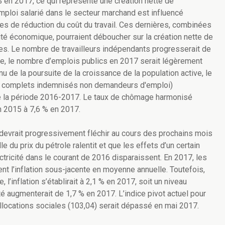
 en 2017, ce qui représente une création nette de
ploi salarié dans le secteur marchand est influencé
es de réduction du coût du travail. Ces dernières, combinées
vité économique, pourraient déboucher sur la création nette de
s. Le nombre de travailleurs indépendants progresserait de
e, le nombre d’emplois publics en 2017 serait légèrement
nu de la poursuite de la croissance de la population active, le
 complets indemnisés non demandeurs d'emploi)
de la période 2016-2017. Le taux de chômage harmonisé
en 2015 à 7,6 % en 2017.
is devrait progressivement fléchir au cours des prochains mois
e du prix du pétrole ralentit et que les effets d’un certain
ctricité dans le courant de 2016 disparaissent. En 2017, les
nent l’inflation sous-jacente en moyenne annuelle. Toutefois,
, l’inflation s’établirait à 2,1 % en 2017, soit un niveau
nté augmenterait de 1,7 % en 2017. L’indice pivot actuel pour
 allocations sociales (103,04) serait dépassé en mai 2017.