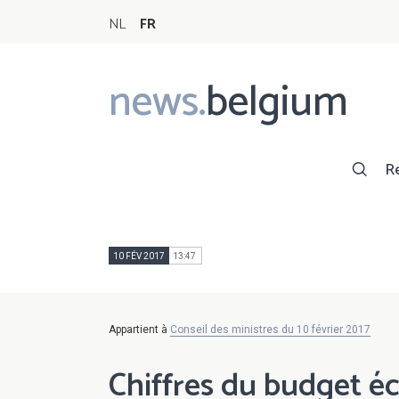
NL
FR
news.
belgium
Main
navigation
R
10 FÉV 2017
13:47
Appartient à
Conseil des ministres du 10 février 2017
Chiffres du budget 