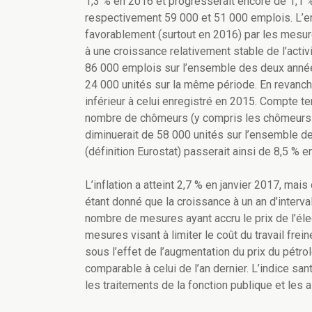
1,3 % en 2016 et progresserait encore de 1,1 %
respectivement 59 000 et 51 000 emplois. L’em
favorablement (surtout en 2016) par les mesur
à une croissance relativement stable de l’acti
86 000 emplois sur l’ensemble des deux année
24 000 unités sur la même période. En revanch
inférieur à celui enregistré en 2015. Compte te
nombre de chômeurs (y compris les chômeurs
diminuerait de 58 000 unités sur l’ensemble 
(définition Eurostat) passerait ainsi de 8,5 % 
L’inflation a atteint 2,7 % en janvier 2017, ma
étant donné que la croissance à un an d’intervall
nombre de mesures ayant accru le prix de l’éle
mesures visant à limiter le coût du travail frei
sous l’effet de l’augmentation du prix du pétrole
comparable à celui de l’an dernier. L’indice sa
les traitements de la fonction publique et les