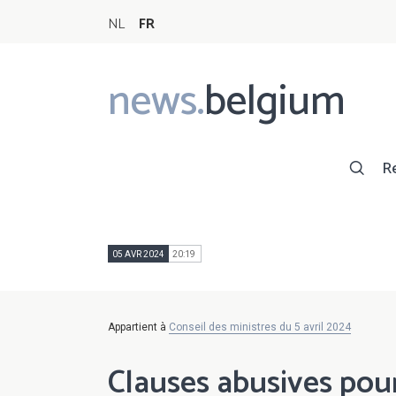
NL
FR
news.
belgium
Main
navigation
R
05 AVR 2024
20:19
Appartient à
Conseil des ministres du 5 avril 2024
Clauses abusives pour