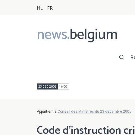
NL
FR
news.
belgium
Main
navigation
R
23 DÉC 2005
16:00
Appartient à
Conseil des Ministres du 23 décembre 2005
Code d'instruction cr