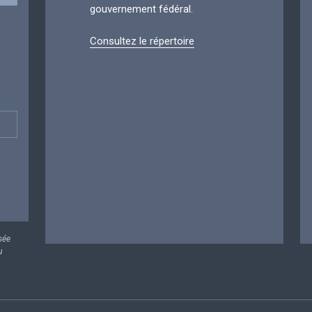
gouvernement fédéral.
Consultez le répertoire
sée
u