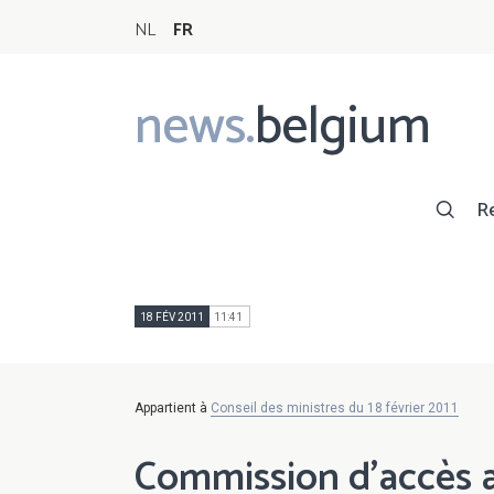
NL
FR
news.
belgium
Main
navigation
R
18 FÉV 2011
11:41
Appartient à
Conseil des ministres du 18 février 2011
Commission d'accès