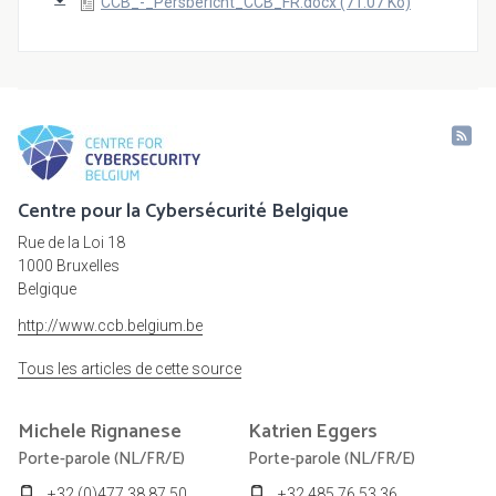
CCB_-_Persbericht_CCB_FR.docx (71.07 Ko)
Centre pour la Cybersécurité Belgique
Rue de la Loi 18
1000 Bruxelles
Belgique
http://www.ccb.belgium.be
Tous les articles de cette source
Michele
Rignanese
Katrien
Eggers
Porte-parole (NL/FR/E)
Porte-parole (NL/FR/E)
+32 (0)477 38 87 50
+32 485 76 53 36