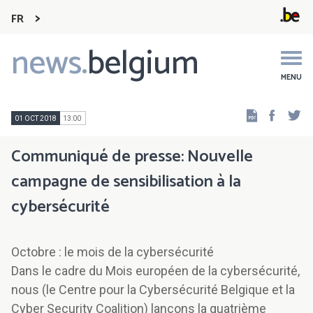
FR
news.
belgium
Main
navigation
MENU
Faceb
Tw
01 OCT 2018
13:00
Communiqué de presse: Nouvelle
campagne de sensibilisation à la
cybersécurité
Octobre : le mois de la cybersécurité
Dans le cadre du Mois européen de la cybersécurité,
nous (le Centre pour la Cybersécurité Belgique et la
Cyber Security Coalition) lançons la quatrième