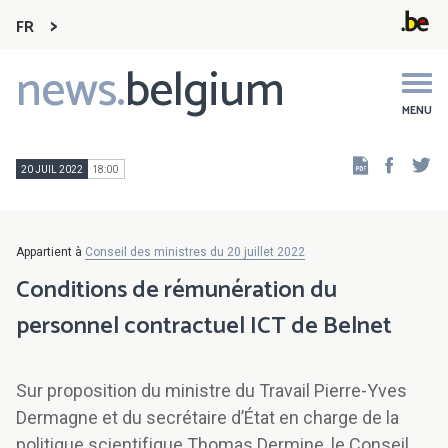
FR
news.
belgium
Main
navigation
MENU
Faceb
Tw
20 JUIL 2022
18:00
Appartient à
Conseil des ministres du 20 juillet 2022
Conditions de rémunération du
personnel contractuel ICT de Belnet
Sur proposition du ministre du Travail Pierre-Yves
Dermagne et du secrétaire d’État en charge de la
politique scientifique Thomas Dermine, le Conseil