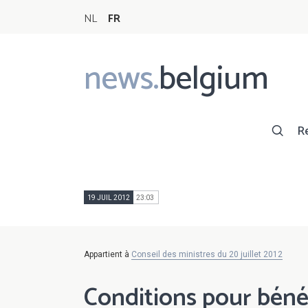
NL
FR
news.
belgium
Main
navigation
R
19 JUIL 2012
23:03
Appartient à
Conseil des ministres du 20 juillet 2012
Conditions pour bénéf