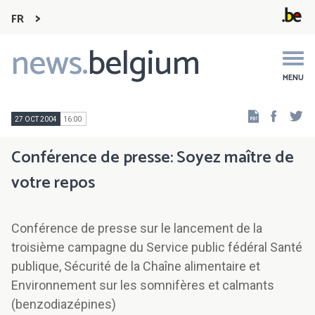
FR
news.
belgium
Main
navigation
MENU
Faceb
Tw
27 OCT 2004
16:00
Conférence de presse: Soyez maître de
votre repos
Conférence de presse sur le lancement de la
troisième campagne du Service public fédéral Santé
publique, Sécurité de la Chaîne alimentaire et
Environnement sur les somnifères et calmants
(benzodiazépines)