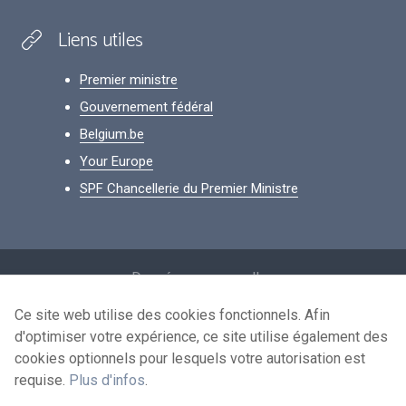
Liens utiles
Premier ministre
Gouvernement fédéral
Belgium.be
Your Europe
SPF Chancellerie du Premier Ministre
Footer
Données personnelles
Conditions de réutilisation
Ce site web utilise des cookies fonctionnels. Afin
d'optimiser votre expérience, ce site utilise également des
Contactez-nous
cookies optionnels pour lesquels votre autorisation est
Accessibilité
requise.
Plus d'infos
.