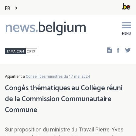
FR
news.
belgium
Main
navigation
MENU
Faceb
Tw
17 MAI 2024
20:13
Appartient à
Conseil des ministres du 17 mai 2024
Congés thématiques au Collège réuni
de la Commission Communautaire
Commune
Sur proposition du ministre du Travail Pierre-Yves