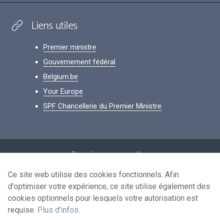
Liens utiles
Premier ministre
Gouvernement fédéral
Belgium.be
Your Europe
SPF Chancellerie du Premier Ministre
Footer
Données personnelles
Conditions de réutilisation
Ce site web utilise des cookies fonctionnels. Afin
d'optimiser votre expérience, ce site utilise également des
Contactez-nous
cookies optionnels pour lesquels votre autorisation est
Accessibilité
requise.
Plus d'infos
.