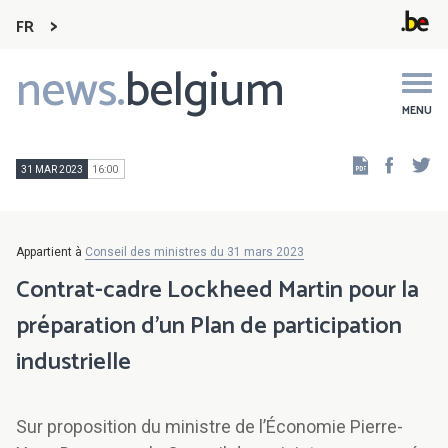
FR
news.
belgium
Main
navigation
MENU
Faceb
Tw
31 MAR 2023
16:00
Appartient à
Conseil des ministres du 31 mars 2023
Contrat-cadre Lockheed Martin pour la
préparation d’un Plan de participation
industrielle
Sur proposition du ministre de l’Économie Pierre-