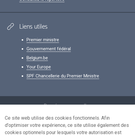
Liens utiles
Premier ministre
Gouvernement fédéral
Belgium.be
Your Europe
SPF Chancellerie du Premier Ministre
Footer
Données personnelles
Conditions de réutilisation
Ce site web utilise des cookies fonctionnels. Afin
d'optimiser votre expérience, ce site utilise également des
Contactez-nous
cookies optionnels pour lesquels votre autorisation est