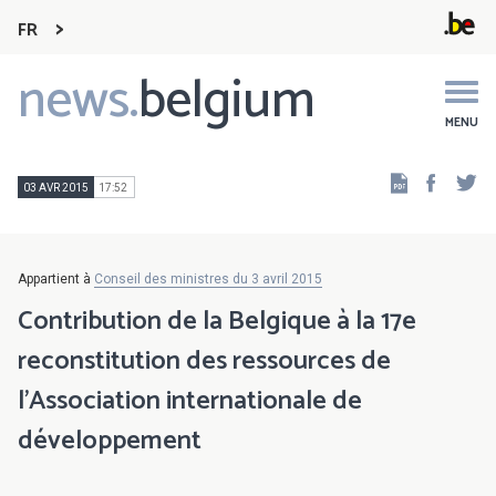
FR
news.
belgium
Main
navigation
MENU
Faceb
Tw
03 AVR 2015
17:52
Appartient à
Conseil des ministres du 3 avril 2015
Contribution de la Belgique à la 17e
reconstitution des ressources de
l’Association internationale de
développement