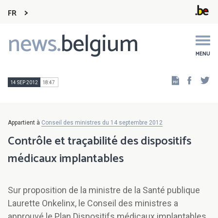
FR
news.
belgium
Main
navigation
MENU
Faceb
Tw
14 SEP 2012
18:47
Appartient à
Conseil des ministres du 14 septembre 2012
Contrôle et traçabilité des dispositifs
médicaux implantables
Sur proposition de la ministre de la Santé publique
Laurette Onkelinx, le Conseil des ministres a
approuvé le Plan Dispositifs médicaux implantables,