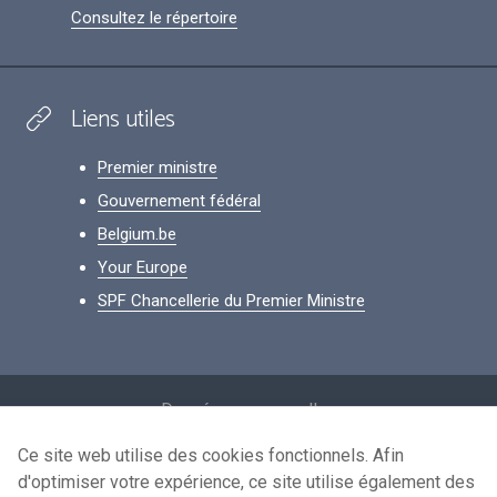
Consultez le répertoire
Liens utiles
Premier ministre
Gouvernement fédéral
Belgium.be
Your Europe
SPF Chancellerie du Premier Ministre
Footer
Données personnelles
Conditions de réutilisation
Ce site web utilise des cookies fonctionnels. Afin
d'optimiser votre expérience, ce site utilise également des
Contactez-nous