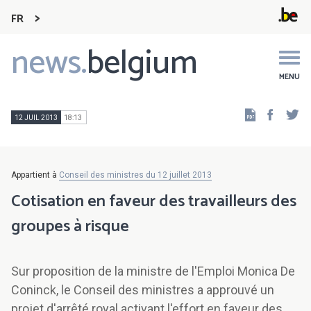
FR
news.
belgium
Main
navigation
MENU
Faceb
Tw
12 JUIL 2013
18:13
Appartient à
Conseil des ministres du 12 juillet 2013
Cotisation en faveur des travailleurs des
groupes à risque
Sur proposition de la ministre de l'Emploi Monica De
Coninck, le Conseil des ministres a approuvé un
projet d'arrêté royal activant l'effort en faveur des