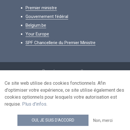
Premier ministre
Gouvernement fédéral
Belgium.be
Your Europe
SPF Chancellerie du Premier Ministre
Footer
Données personnelles
Conditions de réutilisation
Ce site web utilise des cookies fonctionnels. Afin
d'optimiser votre expérience, ce site utilise également des
Contactez-nous
cookies optionnels pour lesquels votre autorisation est
Accessibilité
requise.
Plus d'infos
.
news.belgium flux RSS
OUI, JE SUIS D'ACCORD
Non, merci
© 2026 - news.belgium.be