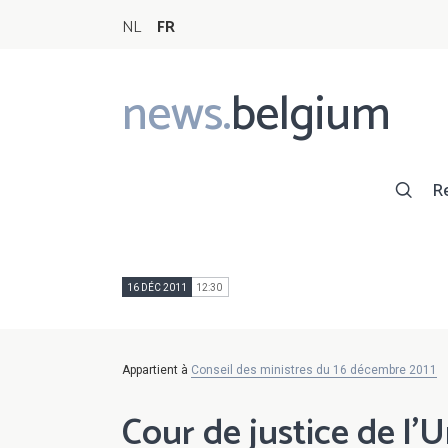
NL
FR
news.
belgium
Main
navigation
R
16 DÉC 2011
12:30
Appartient à
Conseil des ministres du 16 décembre 2011
Cour de justice de l