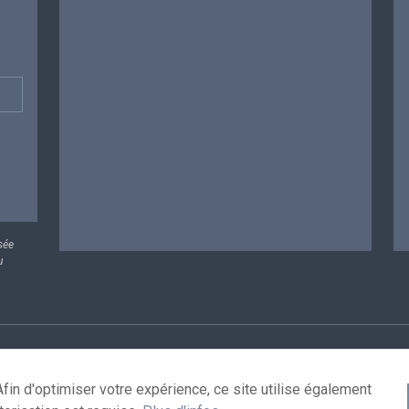
sée
u
rsonnelles
Conditions de réutilisation
Contactez-nous
A
fin d'optimiser votre expérience, ce site utilise également