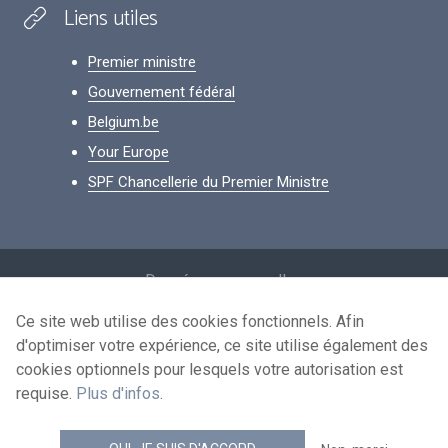
Liens utiles
Premier ministre
Gouvernement fédéral
Belgium.be
Your Europe
SPF Chancellerie du Premier Ministre
Footer
Données personnelles
Conditions de réutilisation
Ce site web utilise des cookies fonctionnels. Afin
d'optimiser votre expérience, ce site utilise également des
Contactez-nous
cookies optionnels pour lesquels votre autorisation est
Accessibilité
requise.
Plus d'infos
.
news.belgium flux RSS