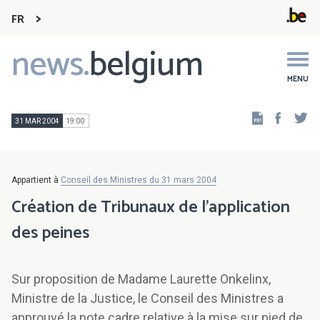
FR
news.
belgium
Main
navigation
MENU
Faceb
Tw
31 MAR 2004
19:00
Appartient à
Conseil des Ministres du 31 mars 2004
Création de Tribunaux de l'application
des peines
Sur proposition de Madame Laurette Onkelinx,
Ministre de la Justice, le Conseil des Ministres a
approuvé la note cadre relative à la mise sur pied de