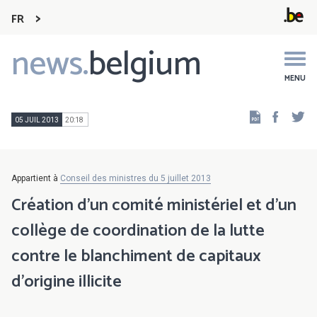
FR
news.
belgium
Main
navigation
MENU
Faceb
Tw
05 JUIL 2013
20:18
Appartient à
Conseil des ministres du 5 juillet 2013
Création d'un comité ministériel et d'un
collège de coordination de la lutte
contre le blanchiment de capitaux
d'origine illicite