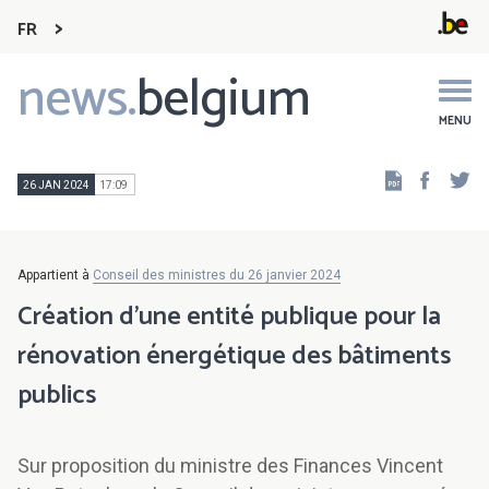
FR
news.
belgium
Main
navigation
MENU
Faceb
Tw
26 JAN 2024
17:09
Appartient à
Conseil des ministres du 26 janvier 2024
Création d’une entité publique pour la
rénovation énergétique des bâtiments
publics
Sur proposition du ministre des Finances Vincent