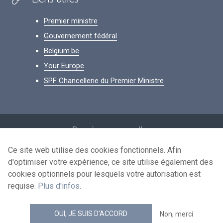
Premier ministre
Gouvernement fédéral
Belgium.be
Your Europe
SPF Chancellerie du Premier Ministre
Footer
Données personnelles
Conditions de réutilisation
Ce site web utilise des cookies fonctionnels. Afin
d'optimiser votre expérience, ce site utilise également des
Contactez-nous
cookies optionnels pour lesquels votre autorisation est
Accessibilité
requise.
Plus d'infos
.
news.belgium flux RSS
OUI, JE SUIS D'ACCORD
Non, merci