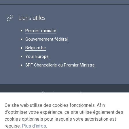
Liens utiles
Premier ministre
Gouvernement fédéral
Belgium.be
Your Europe
SPF Chancellerie du Premier Ministre
Footer
Données personnelles
Conditions de réutilisation
Ce site web utilise des cookies fonctionnels. Afin
d'optimiser votre expérience, ce site utilise également des
Contactez-nous
cookies optionnels pour lesquels votre autorisation est
Accessibilité
requise.
Plus d'infos
.