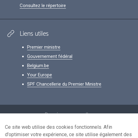
Consultez le répertoire
Liens utiles
Premier ministre
Gouvernement fédéral
Belgium.be
Your Europe
SPF Chancellerie du Premier Ministre
Footer
Données personnelles
Conditions de réutilisation
Ce site web utilise des cookies fonctionnels. Afin
d'optimiser votre expérience, ce site utilise également des
Contactez-nous