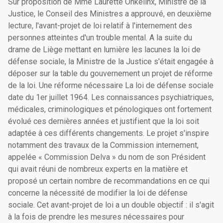
Sur proposition de Mme Laurette Onkelinx, Ministre de la Justice, le Conseil des Ministres a approuvé, en deuxième lecture, l'avant-projet de loi relatif à l'internement des personnes atteintes d'un trouble mental. A la suite du drame de Liège mettant en lumière les lacunes la loi de défense sociale, la Ministre de la Justice s'était engagée à déposer sur la table du gouvernement un projet de réforme de la loi. Une réforme nécessaire La loi de défense sociale date du 1er juillet 1964. Les connaissances psychiatriques, médicales, criminologiques et pénologiques ont fortement évolué ces dernières années et justifient que la loi soit adaptée à ces différents changements. Le projet s'inspire notamment des travaux de la Commission internement, appelée « Commission Delva » du nom de son Président qui avait réuni de nombreux experts en la matière et proposé un certain nombre de recommandations en ce qui concerne la nécessité de modifier la loi de défense sociale. Cet avant-projet de loi a un double objectif : il s'agit à la fois de prendre les mesures nécessaires pour protéger la société mais aussi de permettre le développement d'un circuit de soins de santé qui prennent en charge de manière optimale sur le plan thérapeutique les personnes qui sont internées parce qu'elles souffrent d'un trouble mental. En effet, c'est à la fois en fournissant aux internés les soins requis par leur état pendant toute la durée de leur internement mais aussi en assurant leur retour progressif dans la société avec un suivi psychosocial rigoureux et encadrant que nous pourrons au mieux lutter contre la récidive et diminuer ainsi le nombre de victimes. En adoptant cet avant-projet, le gouvernement souhaite dès lors promouvoir l' indispensable collaboration entre la justice et le secteur des soins de santé. Ce n'est en effet qu'à travers une concertation étroite mais respectueuse des compétences des uns et des autres entre la Justice et la santé mentale que cette réforme atteindra son objectif. Quelles sont les lignes de force de cet avant-projet ? - une professionnalisation de l'exécution de la décision d'internement : cette compétence sera désormais gérée par le Tribunal de l'Application des Peines Les tribunaux d'application des peines seront désormais compétents pour toutes les décisions liées à l'exécution de l'internement. Ils remplaceront donc les actuelles Commissions de défense sociale . C'est le tribunal d'application des peines qui décidera donc dans quel établissement l'interné sera placé. A cette fin, il a le choix d'une part entre les établissements organisés par l'Etat fédéral ou les sections de la défense sociale (Paifve, Merksplas, Turnhout, Brugge) et aussi les établissement s privés ou les établissements organisés par les communautés ou les régions (par exemple les Marronniers à Tournai, les cliniques psychiatriques,…) Il reviendra aussi à ce tribunal de décider de l'octroi des différentes modalités d'exécution de l'internement prévues dans l'avant projet de loi. Ces décisions seront rendues par le Tribunal dans son ensemble sur avis du Directeur de l'établissement où séjourne l'interné et dans le cadre d'une procédure contradictoire. Les Tribunaux de l'Application des peines passeront de 9 à 13 chambres pour leur permettre d'assumer une prise en charge optimale de l'exécution des décisions d'internement. Une nouvelle définition de la maladie mentale La loi actuelle utilise les termes de « démence », « état grave de trouble mental » et « débilité mentale » pour qualifier les problèmes mentaux dont souffrent les personnes qui peuvent faire l'objet d'un internement. Ces concepts ne sont plus adaptés et sont source de confusion. Comme le recommande la Commission Delva, il convient donc de les remplacer par le terme plus adapté de « trouble mental » . Ce terme - internationalement reconnu notamment par l'OMS et l' American Psychiatric Association - est en effet plus en adéquation avec les conceptions actuelles de la psychiatrie, recouvre tant les handicaps que les maladies mentales et présente également l'avantage d'être suffisamment large pour pouvoir continuer à être utilisé en fonction des évolutions futures des connaissances scientifiques en la matière. Introduction de la notion de danger pour la société Une condition supplémentaire pour l'internement de la personne est insérée dans l'avant projet de loi : la notion de dangerosité. Cette notion de dangerosité est définie dans le rapport de la Commission Delva comme le « risque de rechute ». Le terme de rechute est plus large que celui de récidive qui a une connotation essentiellement juridique. La rechute vise ici aussi bien la rechute dans le trouble mental initial que dans la délinquance qui est en relation causale avec le trouble mental constaté. En synthèse, l'internement d'un délinquant atteint d'un trouble mental sera subordonné à la preuve des faits qui lui sont imputés, à la persistance de son état mental ainsi qu'à sa dangerosité pour la société Une expertise psychiatrique pluridisciplinaire et obligatoire L'expertise psychiatrique est un moment absolument essentiel dans la procédure d'internement. Cette expertise doit éclairer le magistrat et l'aider à prendre la meilleure décision possible. Cette expertise psychiatrique sera désormais légalement obligatoire avant toute décision d'internement ce qui n'est pas le cas actuellement. L'expertise devra en outre répondre à un certain nombre de critères de qualité et l'expert lui-même devra être bénéficier d'une formation scientifique adéquate et d'une accréditation sur base de critères précis. En vue de rendre plus cohérente la forme de ces expertises, un modèle type de rapport d'expertise sera imposé à tous. D'autre part, le magistrat pourra également faire appel à d'autres types d'expertise (psychologique, criminologique, sociale) pour obtenir les informations les plus pertinentes en vue de la décision d'internement qu'il devra prendre. Nouveaux outils mis à la disposition de l'autorité judiciaire qui prononce la décision d'internement - elle pourra au moment de l'internement, comme c'est le cas pour les condamnés, prononcer également une incarcération immédiate s'il représente un danger immédiat pour la société ou afin d'éviter que l'interné ne se soustraie à l'exécution de la mesure. - elle pourra également prononcer, si cela lui paraît nécessaire, un certain nombre d'interdictions professionnelles comme par exemple l'interdiction de participer à des activités professionnelles impliquant des mineurs d'âge en cas de faits d'abus sexuel sur des mineurs. Une implication des victimes Les victimes d'un auteur d'infraction qui a été interné ne bénéficient actuellement d'aucun droit, contrairement à ce qui existe actuellement en matière de libération conditionnelle et au droits étendus qui leur seront reconnus au sein des futurs tribunaux d'application des peines. L'avant-projet propose de rectifier cette lacune en adoptant les mêmes dispositions concernant les victimes que l'auteur soit condamné ou interné. Il va même plus loin en permettant aux victimes d'un auteur qui a été interné par une juridiction d'instruction de bénéficier des mêmes droits et possibilités que les autres catégories même si elle ne se sont pas constituées partie civile. Introduction de nouvelles modalités d'exécution de la mesure d'internement La loi actuelle ne prévoit que 3 modalités d'exécution de l'internement : la libération à l'essai, la libération définitive et la semi-liberté. L'avant-projet introduit d'autres modalités d'exécution de la mesure : il s'agit des permissions de sortie et des congés pénitentiaires - déjà octroyés dans la pratique par les Commissions de défense sociale - il s'agit également de la détention limitée et de la surveillance électronique. Ces deux dernières modalités sont des régimes transitoires et progressifs vers une libération à l'essai. Elles sont prononcées pour une période maximale de 6 mois et ne peuvent être en effet prolongées qu'une seule fois. En cas de difficultés constatées pendant l'exercice de la mesure, le Tribunal d'application des peines peut mettre un terme à la modalité octroyée mais dans l'hypothèse où tout s'est bien déroulé, il octroie la libération à l'essai à l'interné. Pour chaque modalité, la procédure et des conditions d'octroi sont clairement définies. Introduction de nouvelles contre-indications en cas de libération à l'essai La loi actuelle ne prévoit que deux conditions à la libération à l'essai : il faut que l'état mental de l'interné se soit suffisamment amélioré et que les conditions de réadaptation sociale soit réunie. Ces conditions sont manifestement insuffisantes aujourd'hui. L'avant projet propose que toute libération à l'essai soit subordonnée à l'examen des contre-indications suivantes : - l'amélioration insuffisante de l'état de santé, - l'absence de perspective de réinsertion sociale, - le risque que l'intéressé commette à nouveau des infractions graves, - le risque que le condamné importune les victimes, - l'attitude de l'interné à l'égard de ses victimes - le refus ou l'inaptitude de l'interné à suivre un traitement qui est pourtant estimé nécessaire quand il a été interné pour certains faits de moeurs. Pour pouvoir bénéficier d'une libération à l'essai, l'interné devra préalablement avoir bénéficié d'au moins une des modalités d'exécution suivantes : des permissions de sortie, des congés pénitentiaires, de la détention limitée ou de la surveillance électronique. Par ailleurs, la durée de la période de mise à l'épreuve pour les libérations à l'essai sera de minimum deux ans et pourra être renouvelée tant que les tribunaux de l'application des peines l'estimeront nécessaire. Le suivi des libérés à l'essai Le contrôle des libérés à l'essai sera effectué par le Parquet comme c'est le cas pour les condamnés depuis la loi du 17 mai 2006 définissant le statut juridique externe des condamné