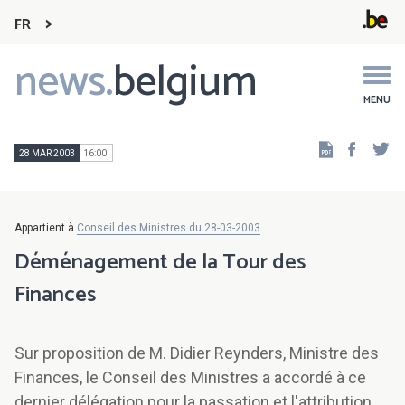
FR
news.
belgium
Main
navigation
MENU
Faceb
Tw
28 MAR 2003
16:00
Appartient à
Conseil des Ministres du 28-03-2003
Déménagement de la Tour des
Finances
Sur proposition de M. Didier Reynders, Ministre des
Finances, le Conseil des Ministres a accordé à ce
dernier délégation pour la passation et l'attribution