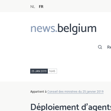
NL
FR
news.
belgium
Main
navigation
R
25 JAN 2019
16:45
Appartient à
Conseil des ministres du 25 janvier 2019
Déploiement d’agents 