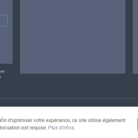
sée
u
rsonnelles
Conditions de réutilisation
Contactez-nous
A
fin d'optimiser votre expérience, ce site utilise également
torisation est requise.
Plus d'infos
.