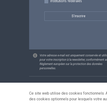
Institutions fédérales
Votre adresse e-mail est uniquement conservée et utili
pour votre inscription à la newsletter, conformément a
Règlement européen sur la protection des données
personnelles.
Footer
Données pe
Ce site web utilise des cookies fonctionnels. A
des cookies optionnels pour lesquels votre au
© 2026 - news.belgium.be