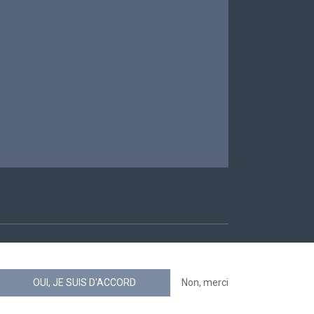
ccessibilité
OUI, JE SUIS D'ACCORD
Non, merci
news.belgium flux RSS