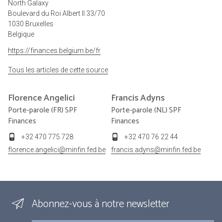
North Galaxy
Boulevard du Roi Albert II 33/70
1030 Bruxelles
Belgique
https://finances.belgium.be/fr
Tous les articles de cette source
Florence
Angelici
Francis
Adyns
Porte-parole (FR) SPF
Porte-parole (NL) SPF
Finances
Finances
+32 470 775 728
+32 470 76 22 44
florence.angelici@minfin.fed.be
francis.adyns@minfin.fed.be
Abonnez-vous à notre newsletter