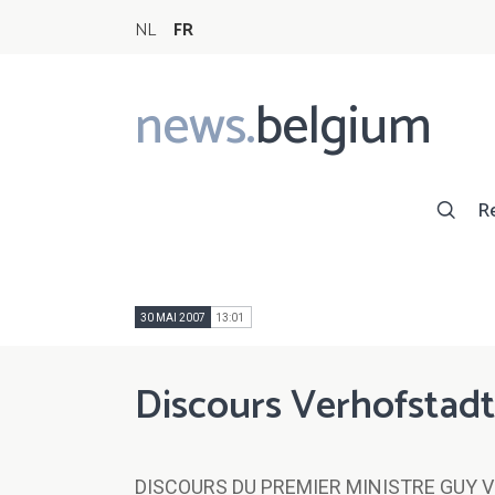
NL
FR
news.
belgium
Main
navigation
R
30 MAI 2007
13:01
Discours Verhofstadt
DISCOURS DU PREMIER MINISTRE GUY 