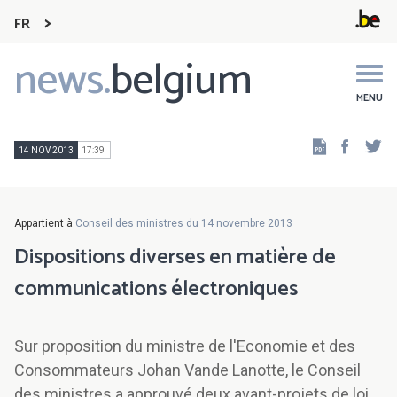
FR
news.
belgium
Main
navigation
MENU
Faceb
Tw
14 NOV 2013
17:39
Appartient à
Conseil des ministres du 14 novembre 2013
Dispositions diverses en matière de
communications électroniques
Sur proposition du ministre de l'Economie et des
Consommateurs Johan Vande Lanotte, le Conseil
des ministres a approuvé deux avant-projets de loi