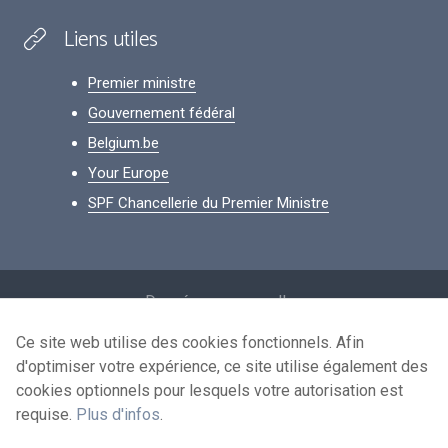
Liens utiles
Premier ministre
Gouvernement fédéral
Belgium.be
Your Europe
SPF Chancellerie du Premier Ministre
Footer
Données personnelles
Conditions de réutilisation
Ce site web utilise des cookies fonctionnels. Afin
d'optimiser votre expérience, ce site utilise également des
Contactez-nous
cookies optionnels pour lesquels votre autorisation est
Accessibilité
requise.
Plus d'infos
.