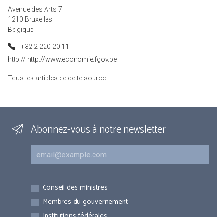
Avenue des Arts 7
1210 Bruxelles
Belgique
+32 2 220 20 11
http:// http://www.economie.fgov.be
Tous les articles de cette source
Abonnez-vous à notre newsletter
Courriel
Inscriptions
Conseil des ministres
Membres du gouvernement
Institutions fédérales