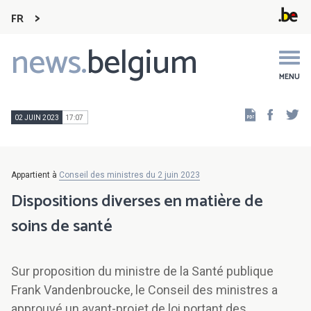
FR
news.
belgium
Main
navigation
MENU
Faceb
Tw
02 JUIN 2023
17:07
Appartient à
Conseil des ministres du 2 juin 2023
Dispositions diverses en matière de
soins de santé
Sur proposition du ministre de la Santé publique
Frank Vandenbroucke, le Conseil des ministres a
approuvé un avant-projet de loi portant des