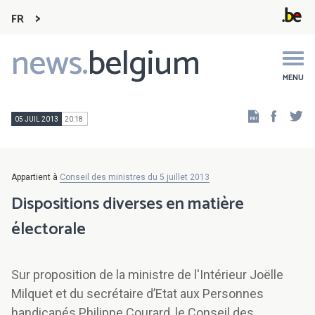
FR
news.
belgium
Main
navigation
MENU
Faceb
Tw
05 JUIL 2013
20:18
Appartient à
Conseil des ministres du 5 juillet 2013
Dispositions diverses en matière
électorale
Sur proposition de la ministre de l'Intérieur Joëlle
Milquet et du secrétaire d’Etat aux Personnes
handicapés Philippe Courard, le Conseil des