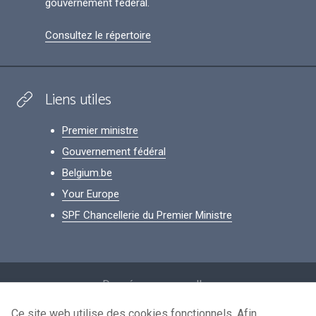
gouvernement fédéral.
Consultez le répertoire
Liens utiles
Premier ministre
Gouvernement fédéral
Belgium.be
Your Europe
SPF Chancellerie du Premier Ministre
Footer
Données personnelles
Conditions de réutilisation
Ce site web utilise des cookies fonctionnels. Afin