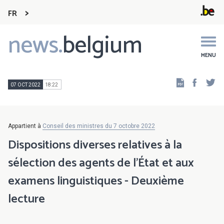
FR
news.
belgium
Main
navigation
MENU
Faceb
Tw
07 OCT 2022
18:22
Appartient à
Conseil des ministres du 7 octobre 2022
Dispositions diverses relatives à la
sélection des agents de l’État et aux
examens linguistiques - Deuxième
lecture