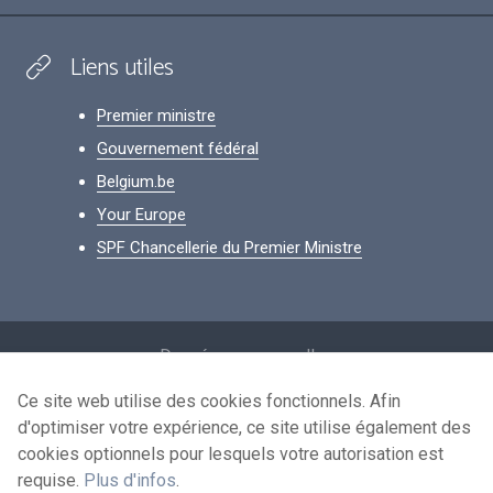
Liens utiles
Premier ministre
Gouvernement fédéral
Belgium.be
Your Europe
SPF Chancellerie du Premier Ministre
Footer
Données personnelles
Conditions de réutilisation
Ce site web utilise des cookies fonctionnels. Afin
d'optimiser votre expérience, ce site utilise également des
Contactez-nous
cookies optionnels pour lesquels votre autorisation est
Accessibilité
requise.
Plus d'infos
.