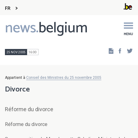
FR
news.
belgium
Main
navigation
MENU
Faceb
Tw
25 NOV 2005
16:00
Appartient à
Conseil des Ministres du 25 novembre 2005
Divorce
Réforme du divorce
Réforme du divorce