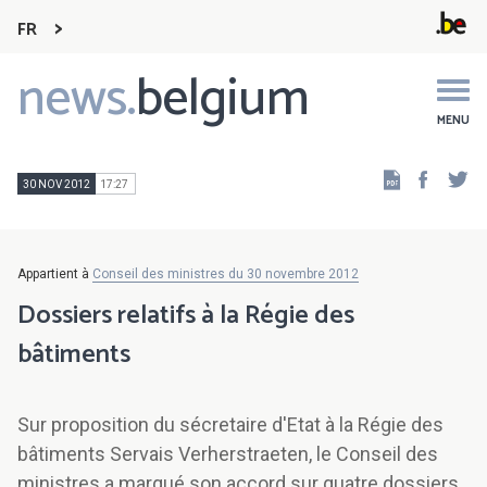
FR
news.
belgium
Main
navigation
MENU
Faceb
Tw
30 NOV 2012
17:27
Appartient à
Conseil des ministres du 30 novembre 2012
Dossiers relatifs à la Régie des
bâtiments
Sur proposition du sécretaire d'Etat à la Régie des
bâtiments Servais Verherstraeten, le Conseil des
ministres a marqué son accord sur quatre dossiers