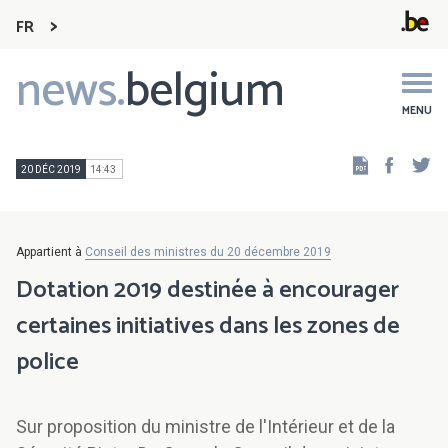
FR
news.
belgium
Main
navigation
MENU
Faceb
Tw
20 DÉC 2019
14:43
Appartient à
Conseil des ministres du 20 décembre 2019
Dotation 2019 destinée à encourager
certaines initiatives dans les zones de
police
Sur proposition du ministre de l'Intérieur et de la