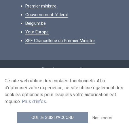
Premier ministre
Gouvernement fédéral
Belgium.be
Your Europe
SPF Chancellerie du Premier Ministre
Footer
Données personnelles
Conditions de réutilisation
Ce site web utilise des cookies fonctionnels. Afin
d'optimiser votre expérience, ce site utilise également des
Contactez-nous
cookies optionnels pour lesquels votre autorisation est
Accessibilité
requise.
Plus d'infos
.
news.belgium flux RSS
OUI, JE SUIS D'ACCORD
Non, merci
© 2026 - news.belgium.be