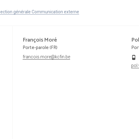
Direction générale Communication externe
François
Moré
Po
Porte-parole (FR)
Por
francois.more@kcfin.be
pol