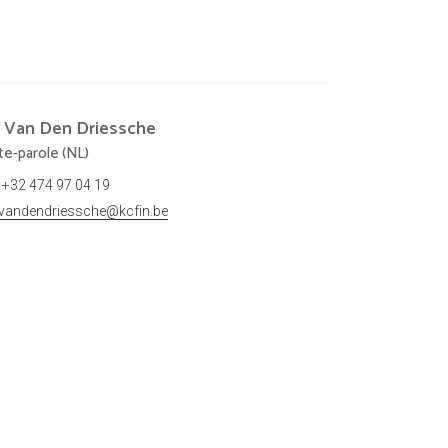
l
Van Den Driessche
te-parole (NL)
+32 474 97 04 19
.vandendriessche@kcfin.be