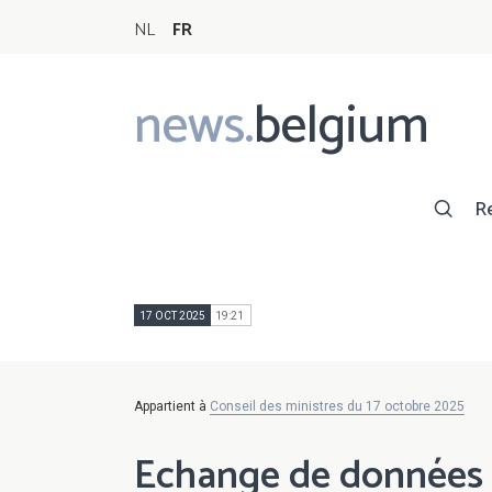
NL
FR
news.
belgium
Main
navigation
R
17 OCT 2025
19:21
Appartient à
Conseil des ministres du 17 octobre 2025
Echange de données e