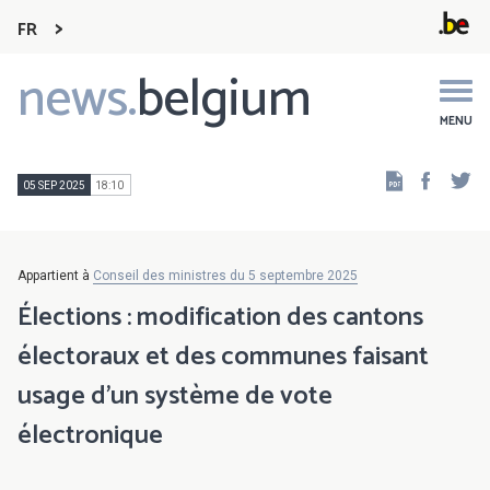
FR
news.
belgium
Main
navigation
MENU
Faceb
Tw
05 SEP 2025
18:10
Appartient à
Conseil des ministres du 5 septembre 2025
Élections : modification des cantons
électoraux et des communes faisant
usage d’un système de vote
électronique