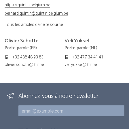
https://quintin.belgium.be
bernard.quintin@quintin.belgium.be
Tous les articles de cette source
Olivier
Schotte
Veli
Yüksel
Porte-parole (FR)
Porte-parole (NL)
+32 488 48 93 83
+32 477 34 41 41
olivier.schotte@ibz.be
veli.yuksel@ibz.be
Abonnez-vous à notre newsletter
Courriel
Inscriptions