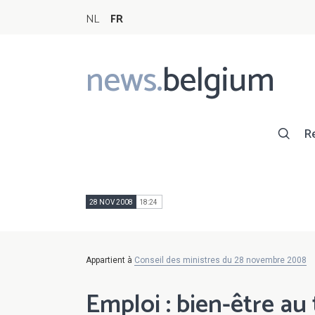
NL
FR
news.
belgium
Main
navigation
R
28 NOV 2008
18:24
Appartient à
Conseil des ministres du 28 novembre 2008
Emploi : bien-être au 