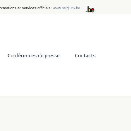
ormations et services officiels:
www.belgium.be
Conférences de presse
Contacts
ok
tter