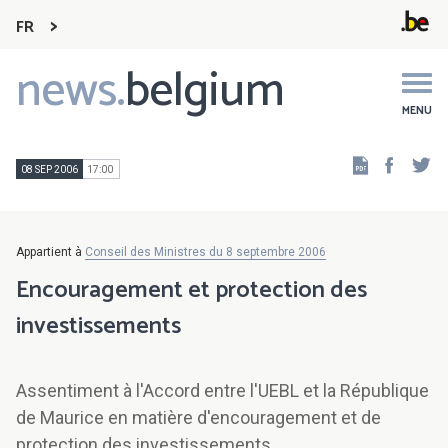
FR
news.
belgium
Main
navigation
MENU
Faceb
Tw
08 SEP 2006
17:00
Appartient à
Conseil des Ministres du 8 septembre 2006
Encouragement et protection des
investissements
Assentiment à l'Accord entre l'UEBL et la République
de Maurice en matière d'encouragement et de
protection des investissements