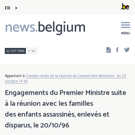
FR
news.
belgium
Main
navigation
MENU
Faceb
Tw
22 OCT 1996
17:00
Appartient à
Compte rendu de la réunion du Conseil des Ministres - du 22
octobre 19 96
Engagements du Premier Ministre suite
à la réunion avec les familles
des enfants assassinés, enlevés et
disparus, le 20/10/96