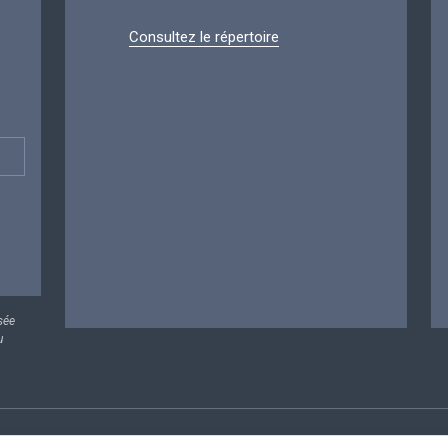
Consultez le répertoire
sée
u