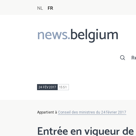
NL
FR
news.
belgium
Main
navigation
R
24 FÉV 2017
15:51
Appartient à
Conseil des ministres du 24 février 2017
Entrée en vigueur de c