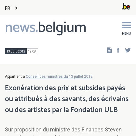
FR
news.
belgium
Main
navigation
MENU
Faceb
Tw
13 JUIL 2012
19:08
Appartient à
Conseil des ministres du 13 juillet 2012
Exonération des prix et subsides payés
ou attribués à des savants, des écrivains
ou des artistes par la Fondation ULB
Sur proposition du ministre des Finances Steven