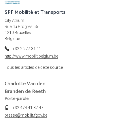
SPF Mobilité et Transports
City Atrium
Rue du Progrès 56
1210 Bruxelles
Belgique
+32 2 277 31 11
http://www.mobilit.belgium.be
Tous les articles de cette source
Charlotte
Van den
Branden de Reeth
Porte-parole
+32 474 41 37 47
presse@mobilit.fgov.be