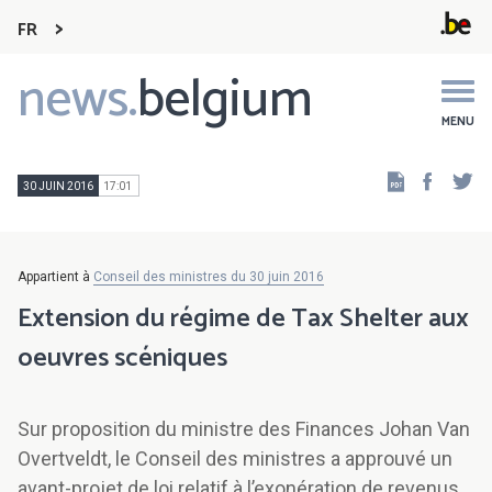
FR
news.
belgium
Main
navigation
MENU
Faceb
Tw
30 JUIN 2016
17:01
Appartient à
Conseil des ministres du 30 juin 2016
Extension du régime de Tax Shelter aux
oeuvres scéniques
Sur proposition du ministre des Finances Johan Van
Overtveldt, le Conseil des ministres a approuvé un
avant-projet de loi relatif à l’exonération de revenus