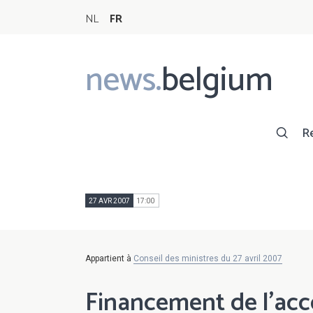
NL
FR
news.
belgium
Main
navigation
R
27 AVR 2007
17:00
Appartient à
Conseil des ministres du 27 avril 2007
Financement de l'acc