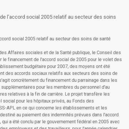
de l'accord social 2005 relatif au secteur des soins
accord social 2005 relatif au secteur des soins de santé
es Affaires sociales et de la Santé publique, le Conseil des
ur le financement de l'accord social de 2005 pour le volet des
tablissement budgétaire pour 2007, des moyens ont été
nt des accords sociaux relatifs aux secteurs des soins de
 s'agit concrètement du financement du parrainage dans les
é supplémentaires pour les membres du personnel d'au
 relatives à la fin de carrière. Le projet transfère les
 social pour les hôpitaux privés, au Fonds des
NSS-APL en ce qui concerne les établissements et les
nt destiné au paiement des indemnités prévues dans l'accord
é, qui a été conclu par le gouvernement fédéral en 2005 avec
es employeurs et des travailleurs, pour l'année calendrier