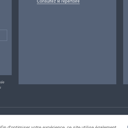
Consultez le répertoire
sée
u
rsonnelles
Conditions de réutilisation
Contactez-nous
A
fin d'optimiser votre expérience, ce site utilise également