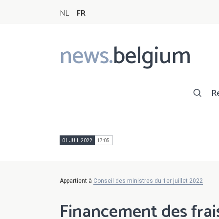
NL
FR
news.
belgium
Main
navigation
R
01 JUIL 2022
17:05
Appartient à
Conseil des ministres du 1er juillet 2022
Financement des fra