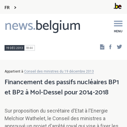
FR
news.
belgium
Main
navigation
MENU
Faceb
Tw
19 DÉC 2013
18:44
Appartient à
Conseil des ministres du 19 décembre 2013
Financement des passifs nucléaires BP1
et BP2 à Mol-Dessel pour 2014-2018
Sur proposition du secrétaire d'Etat à l'Energie
Melchior Wathelet, le Conseil des ministres a
approuvé un projet d'arrêté royal qui vise à fixer les